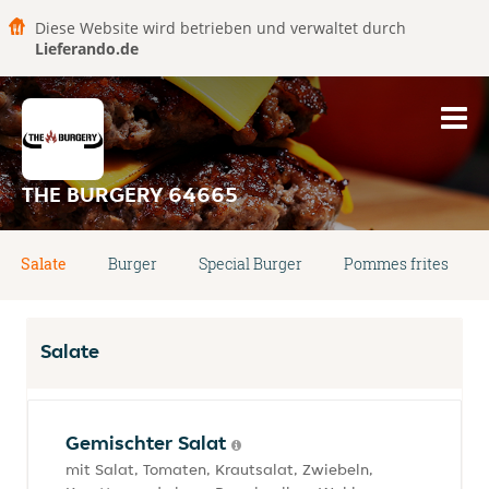
Diese Website wird betrieben und verwaltet durch
Lieferando.de
THE BURGERY 64665
Salate
Burger
Special Burger
Pommes frites
Salate
Gemischter Salat
mit Salat, Tomaten, Krautsalat, Zwiebeln,