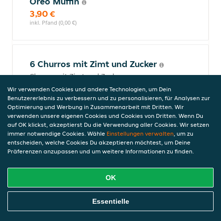
Oreo Muffin
3,90 €
inkl. Pfand (0,00 €)
6 Churros mit Zimt und Zucker
Churros mit Zimt und Zucker
4,50 €
Wir verwenden Cookies und andere Technologien, um Dein
inkl. Pfand (0,00 €)
Benutzererlebnis zu verbessern und zu personalisieren, für Analysen zur
Optimierung und Werbung in Zusammenarbeit mit Dritten. Wir
verwenden unsere eigenen Cookies und Cookies von Dritten. Wenn Du
auf OK klickst, akzeptierst Du die Verwendung aller Cookies. Wir setzen
Alkoholfreie Getränke
immer notwendige Cookies. Wähle
Einstellungen verwalten
, um zu
entscheiden, welche Cookies Du akzeptieren möchtest, um Deine
Präferenzen anzupassen und um weitere Informationen zu finden.
San Pellegrino 0,5l
OK
2,75 €
inkl. Pfand (0,25 €), 5,25 €/l, 0,5l
Online Essen Bestellen
Essentielle